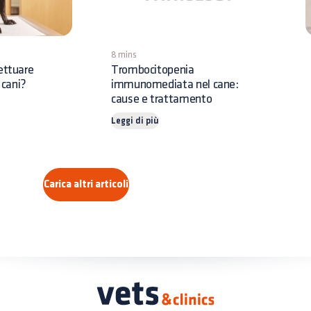
8 mins
ettuare
Trombocitopenia
 cani?
immunomediata nel cane:
cause e trattamento
Leggi di più
Carica altri articoli