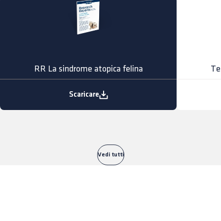
RR La sindrome atopica felina
Te
Scaricare
Vedi tutti